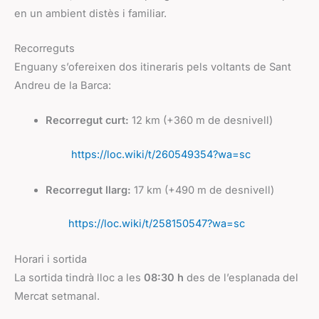
en un ambient distès i familiar.
Recorreguts
Enguany s’ofereixen dos itineraris pels voltants de Sant
Andreu de la Barca:
Recorregut curt:
12 km (+360 m de desnivell)
https://loc.wiki/t/260549354?wa=sc
Recorregut llarg:
17 km (+490 m de desnivell)
https://loc.wiki/t/258150547?wa=sc
Horari i sortida
La sortida tindrà lloc a les
08:30 h
des de l’esplanada del
Mercat setmanal.